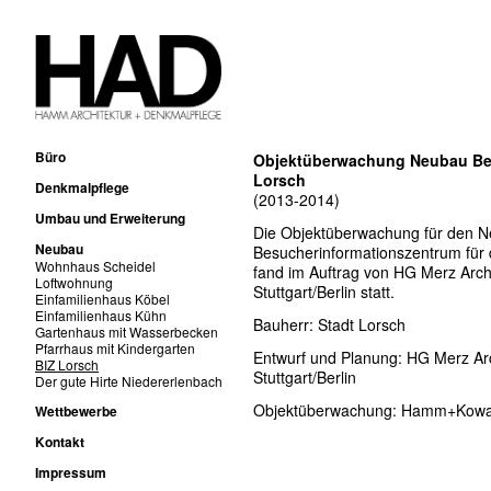
Büro
Objektüberwachung Neubau Be
Lorsch
Denkmalpflege
(2013-2014)
Umbau und Erweiterung
Die Objektüberwachung für den 
Neubau
Besucherinformationszentrum für 
Wohnhaus Scheidel
fand im Auftrag von HG Merz Arc
Loftwohnung
Stuttgart/Berlin statt.
Einfamilienhaus Köbel
Einfamilienhaus Kühn
Bauherr: Stadt Lorsch
Gartenhaus mit Wasserbecken
Pfarrhaus mit Kindergarten
Entwurf und Planung:
HG Merz Ar
BIZ Lorsch
Stuttgart/Berlin
Der gute Hirte Niedererlenbach
Objektüberwachung: Hamm+Kowal
Wettbewerbe
Kontakt
Impressum