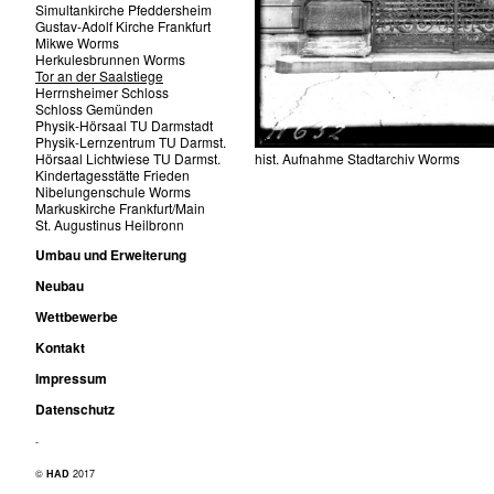
Simultankirche Pfeddersheim
Gustav-Adolf Kirche Frankfurt
Mikwe Worms
Herkulesbrunnen Worms
Tor an der Saalstiege
Herrnsheimer Schloss
Schloss Gemünden
Physik-Hörsaal TU Darmstadt
Physik-Lernzentrum TU Darmst.
Hörsaal Lichtwiese TU Darmst.
hist. Aufnahme Stadtarchiv Worms
Kindertagesstätte Frieden
Nibelungenschule Worms
Markuskirche Frankfurt/Main
St. Augustinus Heilbronn
Umbau und Erweiterung
Neubau
Wettbewerbe
Kontakt
Impressum
Datenschutz
-
©
HAD
2017